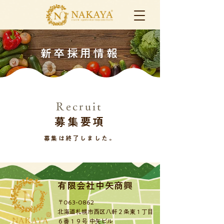
新卒採用情報
Recruit
募集要項
募集は終了しました。
有限会社中矢商興
〒063-0862
北海道札幌市西区八軒２条東１丁目
６番１９号 中矢ビル